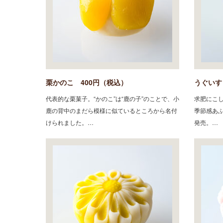
栗かのこ 400円（税込）
うぐいす
代表的な栗菓子。“かのこ”は“鹿の子”のことで、小
求肥にこ
鹿の背中のまだら模様に似ているところから名付
季節感あふ
けられました。…
発売。…