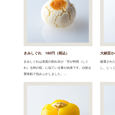
きみしぐれ 180円（税込）
大納言か
きみしぐれは表面の割れ目が「空が時雨（しぐ
厳選され
れ）る時の様」に似ている事が由来です。白餡を
し、じっ
黄味餡で包みふかしました。…