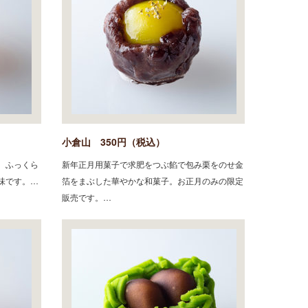
小倉山 350円（税込）
、ふっくら
新年正月用菓子で求肥をつぶ餡で包み栗をのせ金
味です。…
箔をまぶした華やかな和菓子。お正月のみの限定
販売です。…