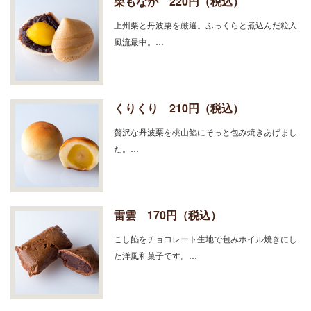
栗もなか 220円（税込）
上州栗と丹波栗を厳選。ふっくらと煮込んだ粒入
風流最中。…
くりくり 210円（税込）
贅沢な丹波栗を桃山餡にそっと包み焼きあげまし
た。…
雷雲 170円（税込）
こし餡をチョコレート生地で包みホイル焼きにし
た洋風和菓子です。…