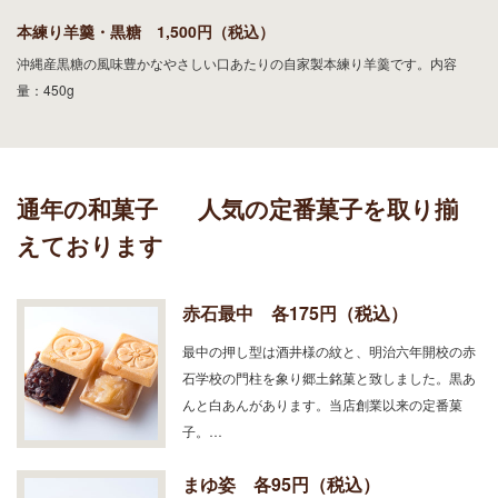
本練り羊羹・黒糖 1,500円（税込）
沖縄産黒糖の風味豊かなやさしい口あたりの自家製本練り羊羹です。内容
量：450g
通年の和菓子
人気の定番菓子を取り揃
えております
赤石最中 各175円（税込）
最中の押し型は酒井様の紋と、明治六年開校の赤
石学校の門柱を象り郷土銘菓と致しました。黒あ
んと白あんがあります。当店創業以来の定番菓
子。…
まゆ姿 各95円（税込）