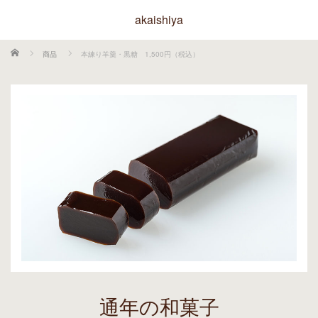
akaishiya
ホーム
商品
本練り羊羹・黒糖 1,500円（税込）
通年の和菓子